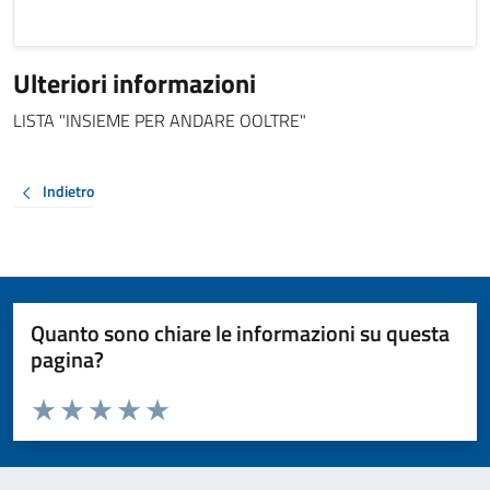
Ulteriori informazioni
LISTA "INSIEME PER ANDARE OOLTRE"
Indietro
Quanto sono chiare le informazioni su questa
pagina?
Valuta da 1 a 5 stelle la pagina
Valuta 1 stelle su 5
Valuta 2 stelle su 5
Valuta 3 stelle su 5
Valuta 4 stelle su 5
Valuta 5 stelle su 5