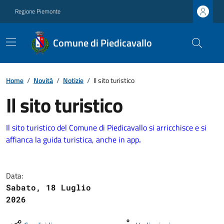
Regione Piemonte
Comune di Piedicavallo
Home
/
Novità
/
Notizie
/
Il sito turistico
Il sito turistico
Il sito turistico del Comune di Piedicavallo si arricchisce e si
affianca la guida turistica, anche in app
.
Data:
Sabato, 18 Luglio
2026