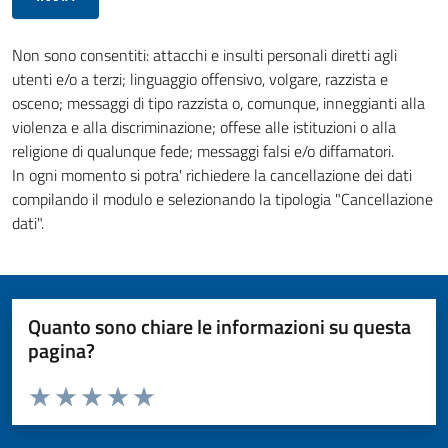
Non sono consentiti: attacchi e insulti personali diretti agli
utenti e/o a terzi; linguaggio offensivo, volgare, razzista e
osceno; messaggi di tipo razzista o, comunque, inneggianti alla
violenza e alla discriminazione; offese alle istituzioni o alla
religione di qualunque fede; messaggi falsi e/o diffamatori.
In ogni momento si potra' richiedere la cancellazione dei dati
compilando il modulo e selezionando la tipologia "Cancellazione
dati".
Quanto sono chiare le informazioni su questa
pagina?
Valuta da 1 a 5 stelle la pagina
Valuta 1 stelle su 5
Valuta 2 stelle su 5
Valuta 3 stelle su 5
Valuta 4 stelle su 5
Valuta 5 stelle su 5