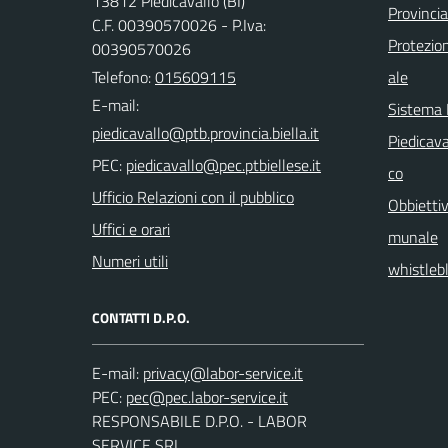
13812 Piedicavallo (BI)
Provincia
C.F. 00390570026 - P.Iva:
Protezio
00390570026
Telefono:
015609115
ale
E-mail:
Sistema
Piedicava
PEC:
co
Ufficio Relazioni con il pubblico
Obbiettiv
Uffici e orari
munale
Numeri utili
whistleb
CONTATTI D.P.O.
E-mail:
PEC:
RESPONSABILE D.P.O. - LABOR
SERVICE SRL