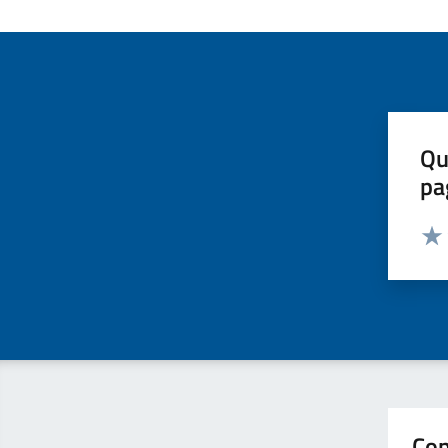
Qu
pa
Valut
Valu
Con