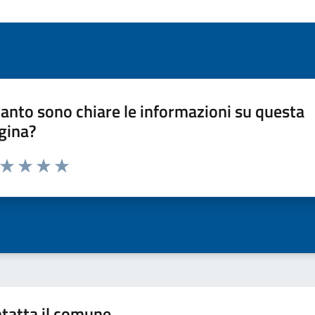
anto sono chiare le informazioni su questa
gina?
a da 1 a 5 stelle la pagina
ta 1 stelle su 5
Valuta 2 stelle su 5
Valuta 3 stelle su 5
Valuta 4 stelle su 5
Valuta 5 stelle su 5
tatta il comune