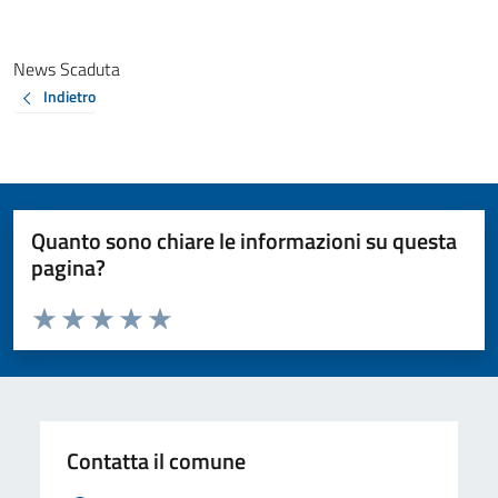
News Scaduta
Indietro
Quanto sono chiare le informazioni su questa
pagina?
Valuta da 1 a 5 stelle la pagina
Valuta 1 stelle su 5
Valuta 2 stelle su 5
Valuta 3 stelle su 5
Valuta 4 stelle su 5
Valuta 5 stelle su 5
Contatta il comune