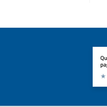
Qu
pa
Valut
Valu