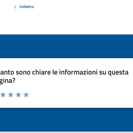
Indietro
anto sono chiare le informazioni su questa
gina?
a da 1 a 5 stelle la pagina
ta 1 stelle su 5
Valuta 2 stelle su 5
Valuta 3 stelle su 5
Valuta 4 stelle su 5
Valuta 5 stelle su 5