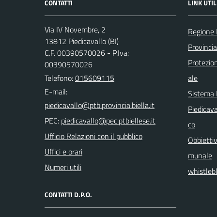
CONTATTI
LINK UTIL
Via IV Novembre, 2
Regione
13812 Piedicavallo (BI)
Provincia
C.F. 00390570026 - P.Iva:
Protezio
00390570026
Telefono:
015609115
ale
E-mail:
Sistema
Piedicava
PEC:
co
Ufficio Relazioni con il pubblico
Obbiettiv
Uffici e orari
munale
Numeri utili
whistleb
CONTATTI D.P.O.