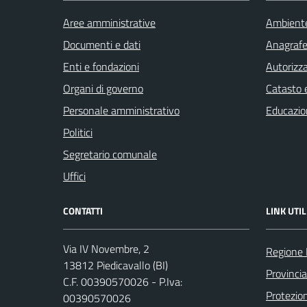
Aree amministrative
Ambient
Documenti e dati
Anagrafe 
Enti e fondazioni
Autorizza
Organi di governo
Catasto e
Personale amministrativo
Educazio
Politici
Segretario comunale
Uffici
CONTATTI
LINK UTIL
Via IV Novembre, 2
Regione
13812 Piedicavallo (BI)
Provincia
C.F. 00390570026 - P.Iva:
Protezio
00390570026