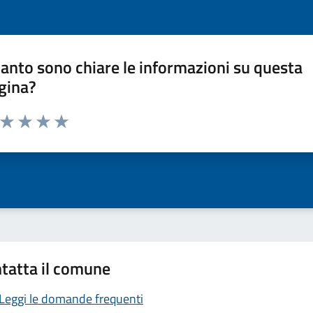
anto sono chiare le informazioni su questa
gina?
a da 1 a 5 stelle la pagina
ta 1 stelle su 5
Valuta 2 stelle su 5
Valuta 3 stelle su 5
Valuta 4 stelle su 5
Valuta 5 stelle su 5
tatta il comune
Leggi le domande frequenti