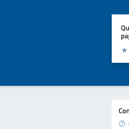
Qu
pa
Valut
Valu
Con