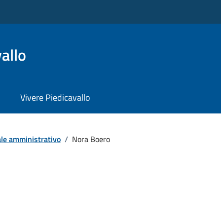
allo
Vivere Piedicavallo
le amministrativo
/
Nora Boero