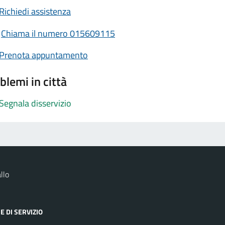
Richiedi assistenza
Chiama il numero 015609115
Prenota appuntamento
blemi in città
Segnala disservizio
llo
E DI SERVIZIO