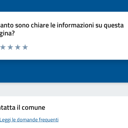
anto sono chiare le informazioni su questa
gina?
a da 1 a 5 stelle la pagina
ta 1 stelle su 5
Valuta 2 stelle su 5
Valuta 3 stelle su 5
Valuta 4 stelle su 5
Valuta 5 stelle su 5
tatta il comune
Leggi le domande frequenti