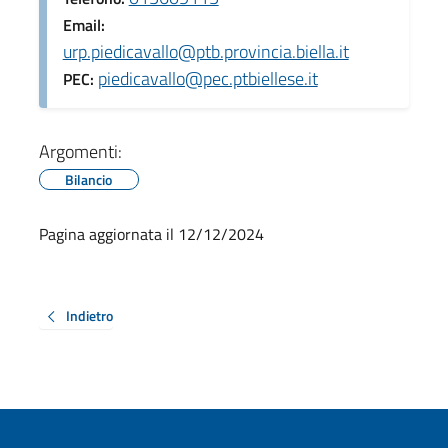
Email:
urp.piedicavallo@ptb.provincia.biella.it
piedicavallo@pec.ptbiellese.it
PEC:
Argomenti:
Bilancio
Pagina aggiornata il 12/12/2024
Indietro