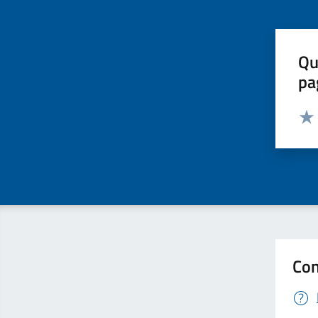
Qu
pa
Valut
Valu
Con