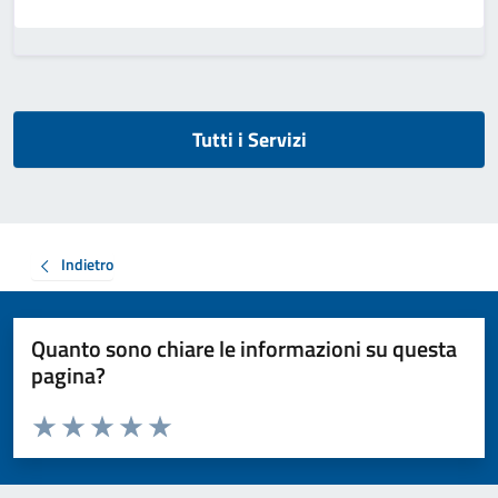
Tutti i Servizi
Indietro
Quanto sono chiare le informazioni su questa
pagina?
Valuta da 1 a 5 stelle la pagina
Valuta 1 stelle su 5
Valuta 2 stelle su 5
Valuta 3 stelle su 5
Valuta 4 stelle su 5
Valuta 5 stelle su 5