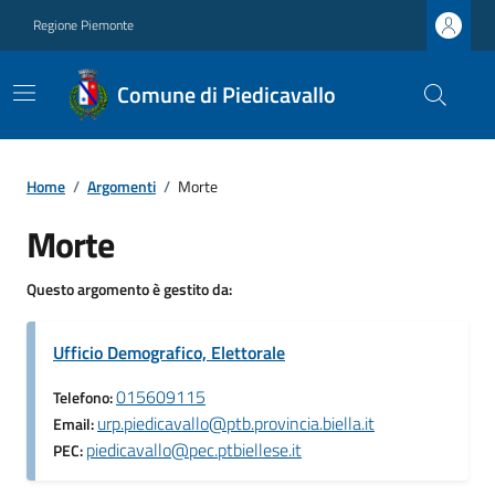
Regione Piemonte
Comune di Piedicavallo
Home
/
Argomenti
/
Morte
Morte
Questo argomento è gestito da:
Ufficio Demografico, Elettorale
015609115
Telefono:
urp.piedicavallo@ptb.provincia.biella.it
Email:
piedicavallo@pec.ptbiellese.it
PEC: